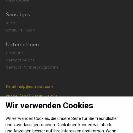
Help Center
Sonstiges
Audit
ChatGPT Plugin
Unternehmen
Über uns
Sembot Allianz
Sembot Partnerprogramm
Email:
help@sembot.com
Phone: (+44) 203 80 79 790
Wir verwenden Cookies
Adresse: 4th Floor, 18 St. Cross Street, London, EC1N 8UN
Wir verwenden Cookies, die unsere Seite für Sie freundlicher
Nutzungsbedingungen
und zuverlässiger machen. Dank ihnen können wir Inhalte
und Anzeigen besser auf Ihre Interessen abstimmen. Wenn
Datenschutzerklärung